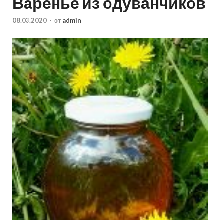
Варенье из одуванчиков
08.03.2020
-
от
admin