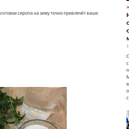
Ж
аготовки сиропа на зиму точно привлечёт ваше
1
О
с
п
М
м
о
с