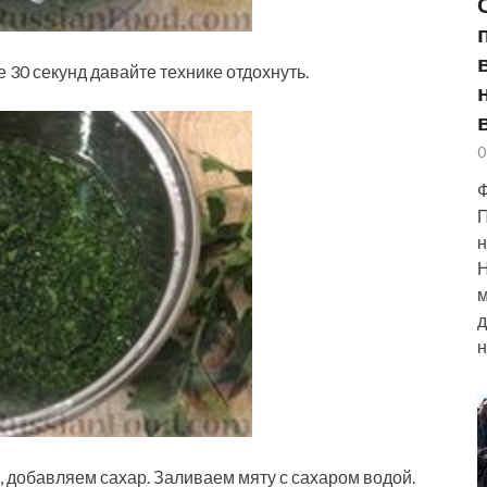
30 секунд давайте технике отдохнуть.
0
Ф
П
н
Н
м
д
н
 добавляем сахар. Заливаем мяту с сахаром водой.