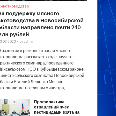
ИВОТНОВОДСТВО
На поддержку мясного
скотоводства в Новосибирской
области направлено почти 240
млн рублей
0.03.2020
-
от
admin
 развитии в регионе отрасли мясного
котоводства рассказал в ходе научно-
рактического семинара, проведенного
инсельхозом НСО в Куйбышевском районе,
инистр сельского хозяйства Новосибирской
бласти Евгений Лещенко Мясное
котоводство, по словам министра, …
Профилактика
отравлений пчел
пестицидами взята на