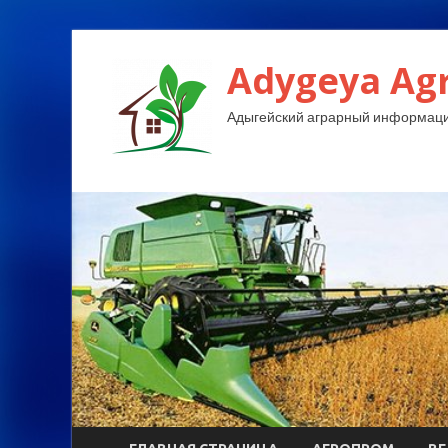
Adygeya Ag
Адыгейский аграрный информаци