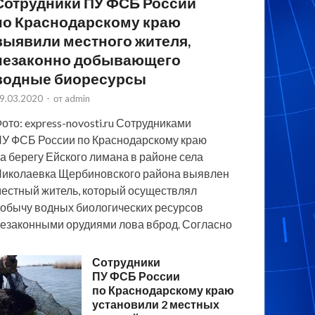
Сотрудники ПУ ФСБ России
по Краснодарскому краю
выявили местного жителя,
незаконно добывающего
водные биоресурсы
9.03.2020
-
от
admin
ото: express-novosti.ru Сотрудниками
У ФСБ России по Краснодарскому краю
а берегу Ейского лимана в районе села
иколаевка Щербиновского района выявлен
естный житель, который осуществлял
обычу водных биологических ресурсов
езаконными орудиями лова вброд. Согласно
Сотрудники
ПУ ФСБ России
по Краснодарскому краю
установили 2 местных