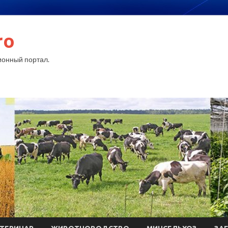
ro
онный портал.