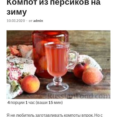
Компот из персиков на
зиму
10.03.2020
-
от
admin
4
порции
1
час (ваши
15
мин)
Я не любитель заготавливать компоты впрок. Но с