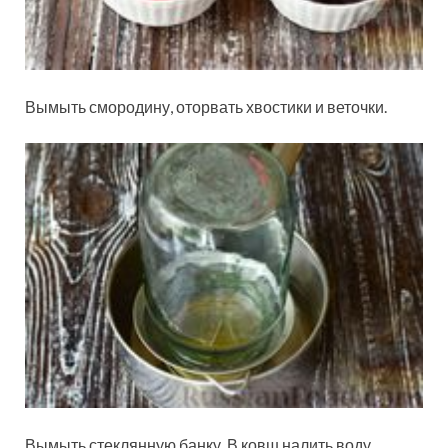
Вымыть смородину, оторвать хвостики и
веточки.
Вымыть стеклянную банку. В ковш налить воду,