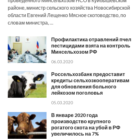
проведенного Минсельхозом НСО в Куйбышевском
районе, министр сельского хозяйства Новосибирской
области Евгений Лещенко Мясное скотоводство, по
словам министра, …
Профилактика отравлений пчел
пестицидами взята на контроль
Минсельхозом РФ
06.03.2020
Россельхозбанк предоставит
кредиты сельхозкооперативам
для обновления больного
лейкозом поголовья
05.03.2020
В январе 2020 года
производство крупного
рогатого скота на убой в РФ
увеличилось на 7%