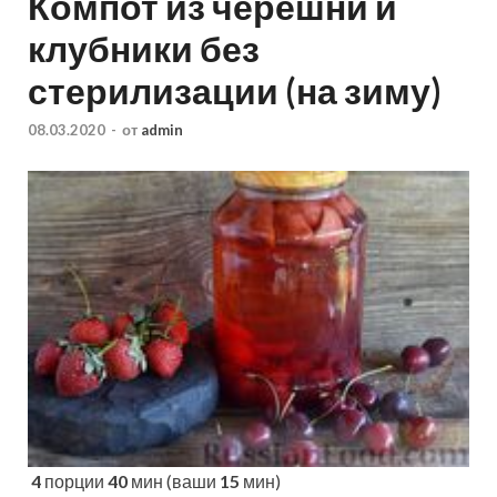
Компот из черешни и
клубники без
стерилизации (на зиму)
08.03.2020
-
от
admin
4
порции
40
мин (ваши
15
мин)