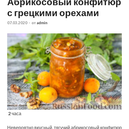
Абрикосовый конфитюр
с грецкими орехами
07.03.2020
-
от
admin
2
часа
Невероятно вкусный, тягучий абрикосовый конфитюр