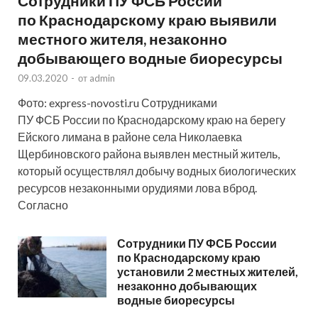
Сотрудники ПУ ФСБ России
по Краснодарскому краю выявили
местного жителя, незаконно
добывающего водные биоресурсы
09.03.2020
-
от
admin
Фото: express-novosti.ru Сотрудниками
ПУ ФСБ России по Краснодарскому краю на берегу
Ейского лимана в районе села Николаевка
Щербиновского района выявлен местный житель,
который осуществлял добычу водных биологических
ресурсов незаконными орудиями лова вброд.
Согласно
Сотрудники ПУ ФСБ России
по Краснодарскому краю
установили 2 местных жителей,
незаконно добывающих
водные биоресурсы