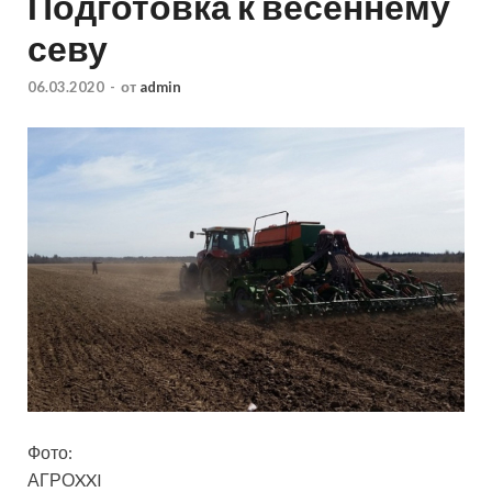
Подготовка к весеннему
севу
06.03.2020
-
от
admin
Фото:
АГРОXXI