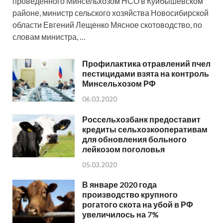
проведенного Минсельхозом НСО в Куйбышевском
районе, министр сельского хозяйства Новосибирской
области Евгений Лещенко Мясное скотоводство, по
словам министра, …
Профилактика отравлений пчел
пестицидами взята на контроль
Минсельхозом РФ
06.03.2020
Россельхозбанк предоставит
кредиты сельхозкооперативам
для обновления больного
лейкозом поголовья
05.03.2020
В январе 2020 года
производство крупного
рогатого скота на убой в РФ
увеличилось на 7%