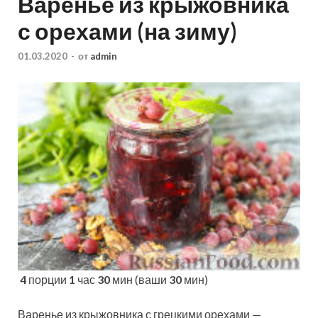
Варенье из крыжовника
с орехами (на зиму)
01.03.2020
-
от
admin
4
порции
1
час
30
мин (ваши
30
мин)
Варенье из крыжовника с грецкими орехами —