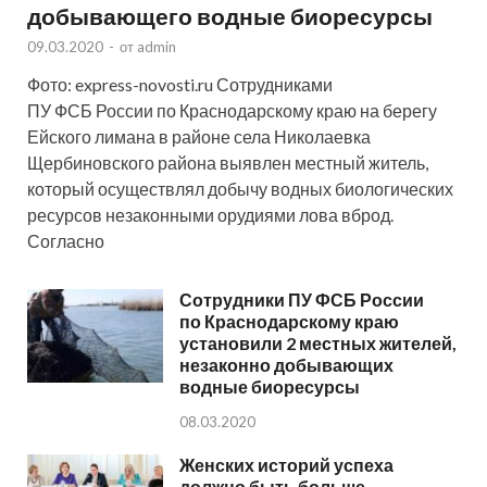
добывающего водные биоресурсы
09.03.2020
-
от
admin
Фото: express-novosti.ru Сотрудниками
ПУ ФСБ России по Краснодарскому краю на берегу
Ейского лимана в районе села Николаевка
Щербиновского района выявлен местный житель,
который осуществлял добычу водных биологических
ресурсов незаконными орудиями лова вброд.
Согласно
Сотрудники ПУ ФСБ России
по Краснодарскому краю
установили 2 местных жителей,
незаконно добывающих
водные биоресурсы
08.03.2020
Женских историй успеха
должно быть больше