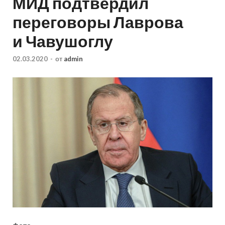
МИД подтвердил
переговоры Лаврова
и Чавушоглу
02.03.2020
-
от
admin