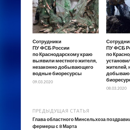
Сотрудники
Сотрудни
ПУ ФСБ России
ПУ ФСБ Р
по Краснодарскому краю
по Красн
выявили местного жителя,
установи
незаконно добывающего
жителей, 
водные биоресурсы
добываю
биоресур
09.03.2020
08.03.2020
ПРЕДЫДУЩАЯ СТАТЬЯ
Глава областного Минсельхоза поздрави
фермерш с 8 Марта