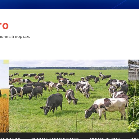
ro
онный портал.