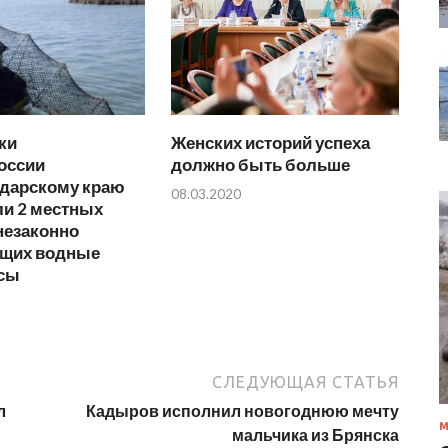
ки
Женских историй успеха
оссии
должно быть больше
одарскому краю
08.03.2020
ли 2 местных
незаконно
щих водные
сы
СЛЕДУЮЩАЯ СТАТЬЯ
л
Кадыров исполнил новогоднюю мечту
М
мальчика из Брянска