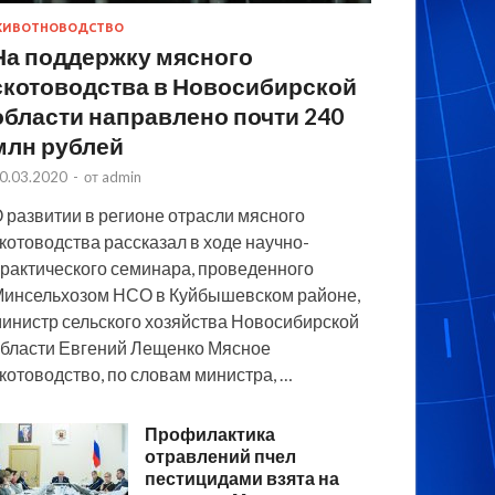
ИВОТНОВОДСТВО
На поддержку мясного
скотоводства в Новосибирской
области направлено почти 240
млн рублей
0.03.2020
-
от
admin
 развитии в регионе отрасли мясного
котоводства рассказал в ходе научно-
рактического семинара, проведенного
инсельхозом НСО в Куйбышевском районе,
инистр сельского хозяйства Новосибирской
бласти Евгений Лещенко Мясное
котоводство, по словам министра, …
Профилактика
отравлений пчел
пестицидами взята на