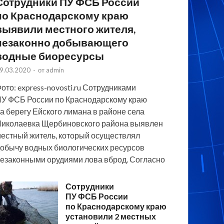
Сотрудники ПУ ФСБ России
по Краснодарскому краю
выявили местного жителя,
незаконно добывающего
водные биоресурсы
9.03.2020
-
от
admin
ото: express-novosti.ru Сотрудниками
У ФСБ России по Краснодарскому краю
а берегу Ейского лимана в районе села
иколаевка Щербиновского района выявлен
естный житель, который осуществлял
обычу водных биологических ресурсов
езаконными орудиями лова вброд. Согласно
Сотрудники
ПУ ФСБ России
по Краснодарскому краю
установили 2 местных