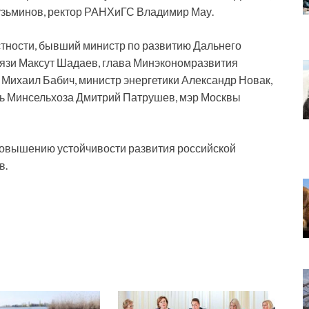
зьминов, ректор РАНХиГС Владимир Мау.
стности, бывший министр по развитию Дальнего
вязи Максут Шадаев, глава Минэкономразвития
 Михаил Бабич, министр энергетики Александр Новак,
ль Минсельхоза Дмитрий Патрушев, мэр Москвы
повышению устойчивости развития российской
в.