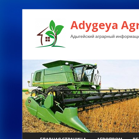
Adygeya Ag
Адыгейский аграрный информаци