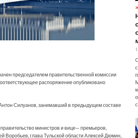
Ж
1
О
с
ачен председателем правительственной комиссии
п
М
 Соответствующее распоряжение опубликовано
м
о
с
Антон Силуанов, занимавший в предыдущем составе
 правительство министров и вице— премьеров,
й Воробьев, глава Тульской области Алексей Дюмин,