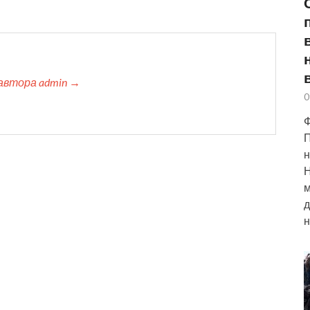
автора admin →
0
Ф
П
н
Н
м
д
н