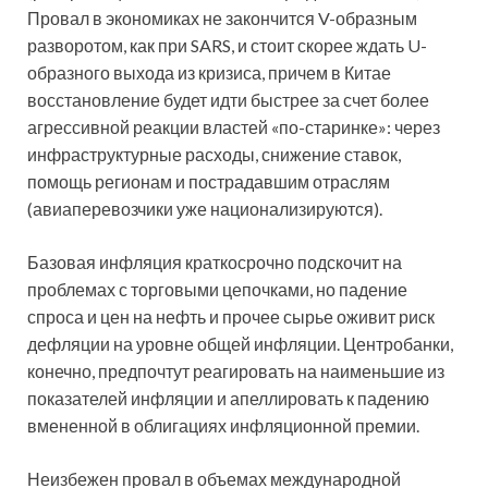
Провал в экономиках не закончится V-образным
разворотом, как при SARS, и стоит скорее ждать U-
образного выхода из кризиса, причем в Китае
восстановление будет идти быстрее за счет более
агрессивной реакции властей «по-старинке»: через
инфраструктурные расходы, снижение ставок,
помощь регионам и пострадавшим отраслям
(авиаперевозчики уже национализируются).
Базовая инфляция краткосрочно подскочит на
проблемах с торговыми цепочками, но падение
спроса и цен на нефть и прочее сырье оживит риск
дефляции на уровне общей инфляции. Центробанки,
конечно, предпочтут реагировать на наименьшие из
показателей инфляции и апеллировать к падению
вмененной в облигациях инфляционной премии.
Неизбежен провал в объемах международной