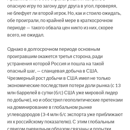
опасную игру по загону друг друга в угол, проверяя,
не блефует ли второй игрок. Но, как и стоило ожидать,
обе проиграли, по крайней мере в краткосрочном
периоде — такого обвала цен никто из них, скорее
всего, не ожидал.
Однако в долгосрочном периоде основным
проигравшим окажется третья сторона, ради
устранения которой Россия и пошла на такой
опасный шаг, — сланцевая добыча в США.
Чрезмерный рост добычи в США имел не только
экономические последствия потери доли рынка (с 13
млн баррелей в сутки (б/с) США уже мировой лидер
по добыче), но и обострил геополитические претензии
на доминирование в глобальном рынке
углеводородов (3-4 млн б/с экспорта уже приближают
их к российскому показателю). С этим глобальным
сдвигом очевидным образом связаны и попытки