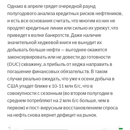
Однако в апреле грядет очередной раунд
полугодового анализа кредитных рисков нефтяников,
и есть все основания считать, что многим из них не
продлят кредитные линии или сильно их урежут, что
приведет к волне банкротств. Даже наличие
значительной хеджевой книги не вынудит их
добывать больше нефти — выгоднее окажется
законсервировать или не довести до готовности
(DUC) скважину, а прибыль от хеджа направить в
погашение финансовых обязательств. В таком
случае реально ожидать, что уже к осени добыча в
США упадет ближе к 10-11 млн б/с, что в
совокупности с сезонным (во втором полугодии в
среднем потребляют на 2 млн б/с больше, чем в
первом) и пост-вирусным восстановлением спроса
на нефть снова вернет дефицит на рынок.