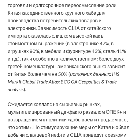
торговли и долгосрочное переосмысление роли
Китая как единственного крупного хаба для
производства потребительских товаров и
электроники. Зависимость США от китайского
импорта оказалась слишком высокой как в
стоимостном выражении (в электронике 47%, в
игрушках 80%, в мебели и фурнитуре 43%, сталь 41%
и т.д.), так и особенно в количественном: более двух
третей номенклатуры американского рынка зависит
от Китая более чем на 50% (
источник данных: IHS
Markit Global Trade Atlas; BCG GA Geopolitics & Trade
analysis
).
Ожидается коллапс на сырьевых рынках,
мультиплицированный де-факто развалом ОПЕК+ и
возвращением к политики «добываем и продаем все,
что хотим». Но стимулирующие меры от Китая и обвал
добычи сланцевой нефти в США приведут к резкому